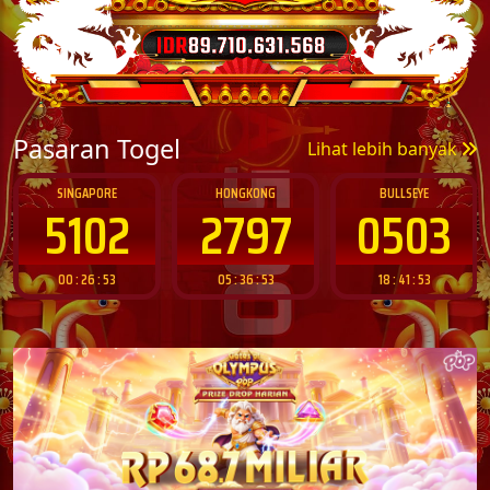
Pasaran Togel
Lihat lebih banyak
HONGKONG
BULLSEYE
CALIFORNIA
2797
0503
6864
05 : 36 : 52
18 : 41 : 52
15 : 11 : 52