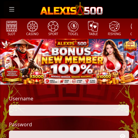
SLOT
CASINO
SPORT
TOGEL
TABLE
FISHING
COCK
Username
Password