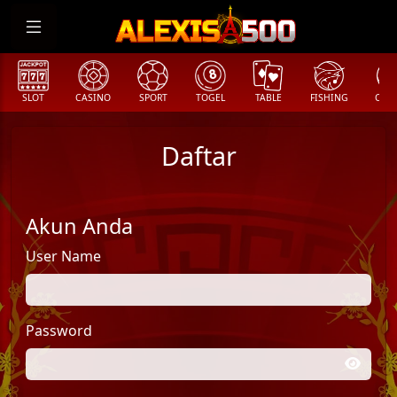
SLOT
CASINO
SPORT
TOGEL
TABLE
FISHING
COCK
Daftar
Akun Anda
User Name
Password