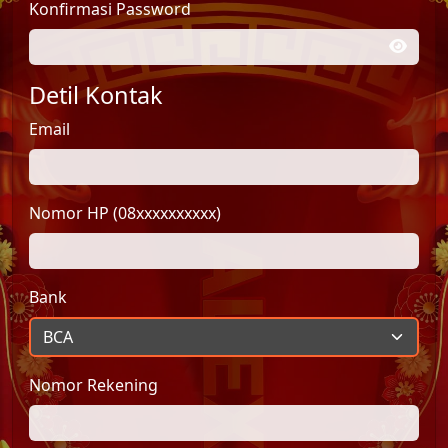
Konfirmasi Password
Detil Kontak
Email
Nomor HP (08xxxxxxxxxx)
Bank
Nomor Rekening