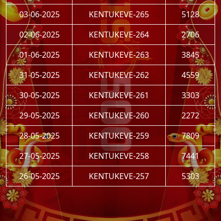
03-06-2025
KENTUKEVE-265
5128
02-06-2025
KENTUKEVE-264
2706
01-06-2025
KENTUKEVE-263
3845
31-05-2025
KENTUKEVE-262
4559
30-05-2025
KENTUKEVE-261
3303
29-05-2025
KENTUKEVE-260
2272
28-05-2025
KENTUKEVE-259
7809
27-05-2025
KENTUKEVE-258
7441
26-05-2025
KENTUKEVE-257
5303