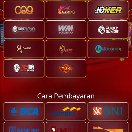
Cara Pembayaran