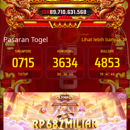
Pasaran Togel
Lihat lebih banyak
HONGKONG
BULLSEYE
CALIFORNIA
3634
4853
1417
06 : 36 : 44
19 : 41 : 44
16 : 11 : 44