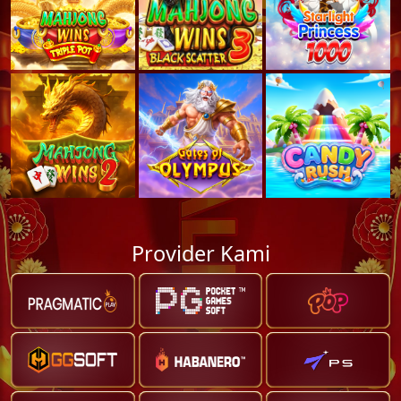
Provider Kami