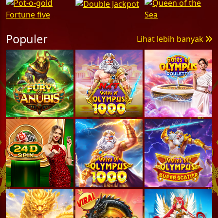
Populer
Lihat lebih banyak