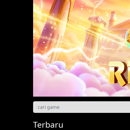
Terbaru