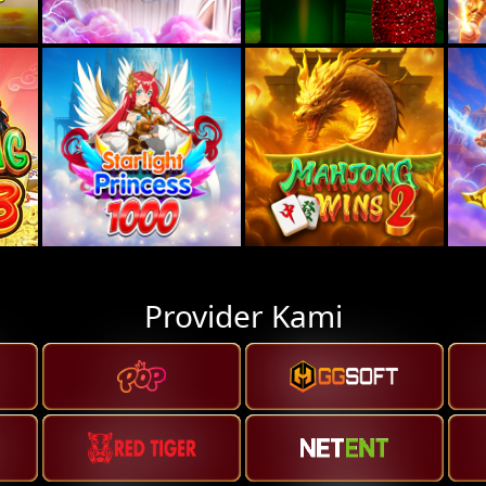
Provider Kami