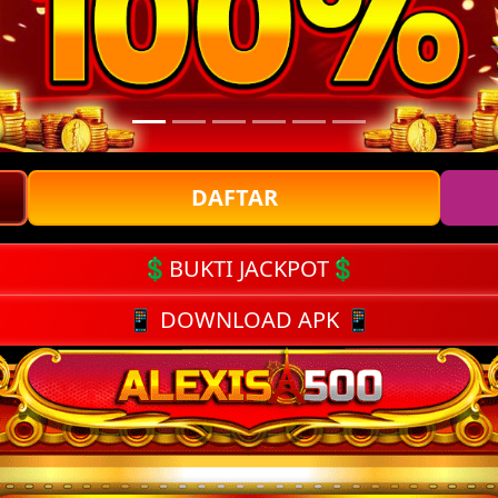
DAFTAR
💲BUKTI JACKPOT💲
📱 DOWNLOAD APK 📱