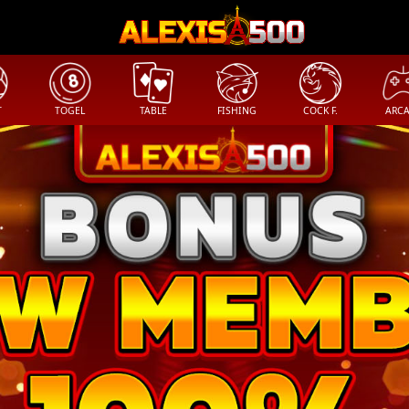
T
TOGEL
TABLE
FISHING
COCK F.
ARC