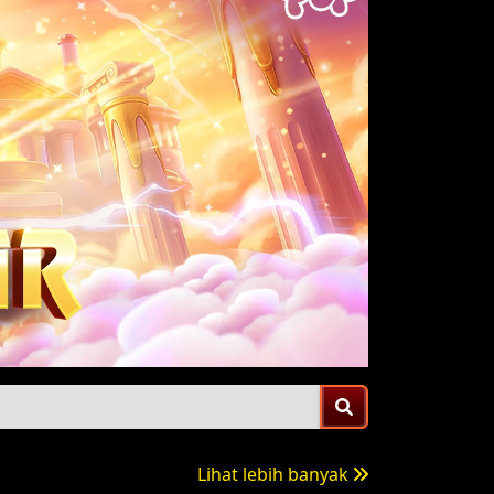
Lihat lebih banyak