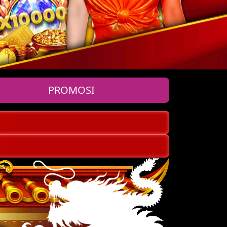
PROMOSI