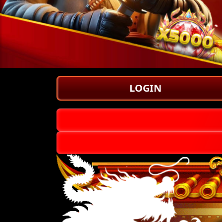
LOGIN