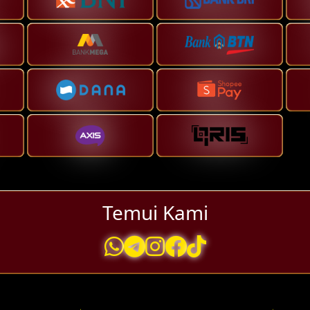
Temui Kami