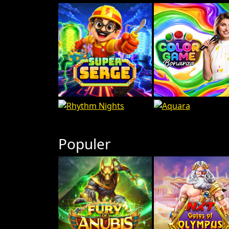
Populer