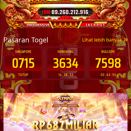
Pasaran Togel
Lihat lebih banyak
HONGKONG
BULLSEYE
CALIFORNIA
3634
7598
8371
14 : 38 : 52
03 : 43 : 52
00 : 13 : 52