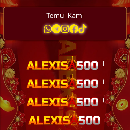
Temui Kami
|
|
|