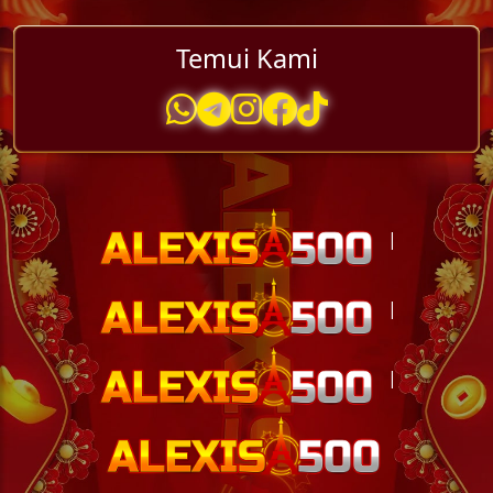
Temui Kami
|
|
|