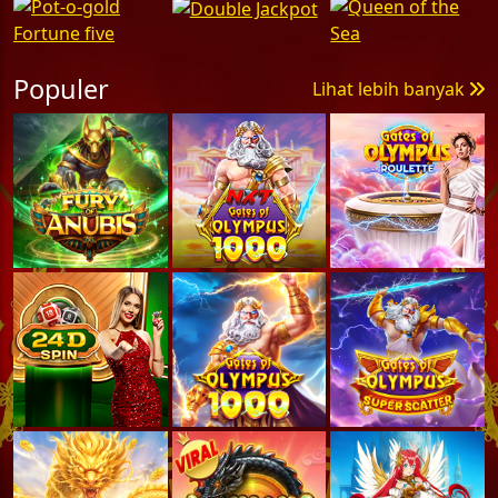
Populer
Lihat lebih banyak