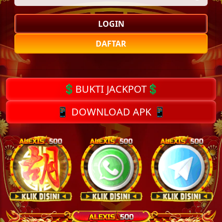
LOGIN
DAFTAR
💲BUKTI JACKPOT💲
📱 DOWNLOAD APK 📱