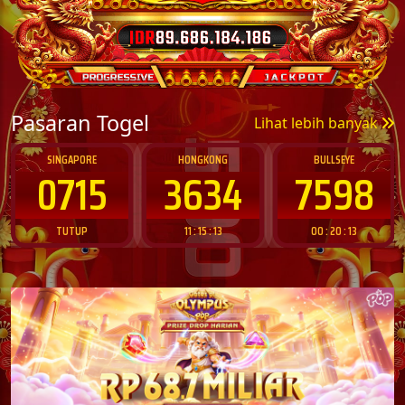
Pasaran Togel
Lihat lebih banyak
HONGKONG
BULLSEYE
CALIFORNIA
3634
7598
1417
11 : 15 : 12
00 : 20 : 12
20 : 50 : 12