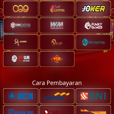
Cara Pembayaran