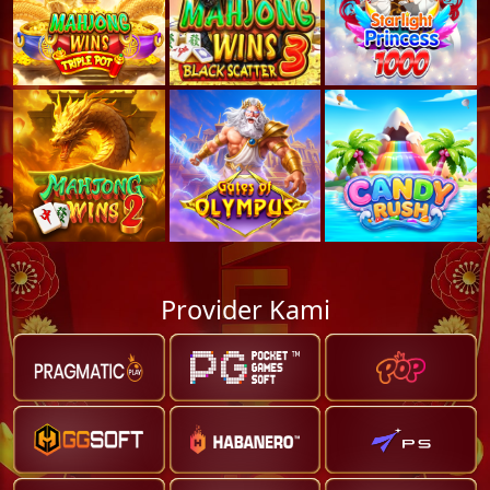
Provider Kami