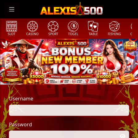
SLOT
CASINO
SPORT
TOGEL
TABLE
FISHING
COCK
Username
Password