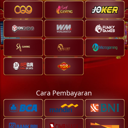
Cara Pembayaran