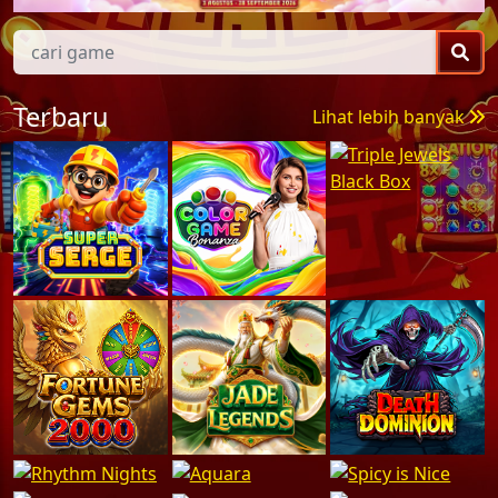
Terbaru
Lihat lebih banyak