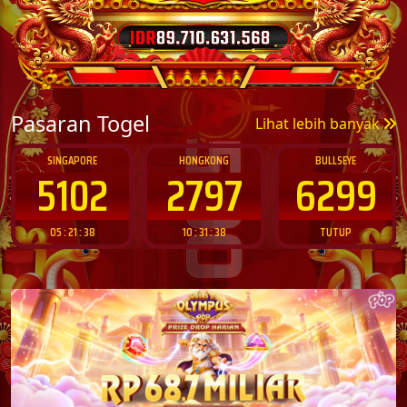
Pasaran Togel
Lihat lebih banyak
HONGKONG
BULLSEYE
CALIFORNIA
2797
6299
6864
10 : 31 : 37
TUTUP
20 : 06 : 37