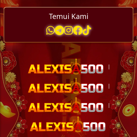
Temui Kami
|
|
|